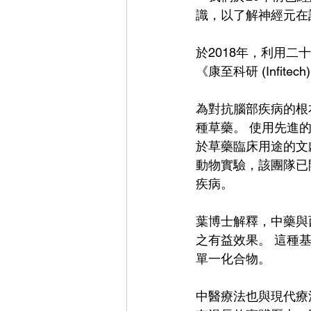
識，以了解神經元在
於2018年，利用
《康至科研 (Infi
為對抗腦部疾病的根
種草藥。 使用先進
於草藥臨床用途的文
動物實驗，該團隊已
疾病。 
葉博士解釋，中藥與
之有益效果。 這種
單一化合物。
中醫療法也與現代療