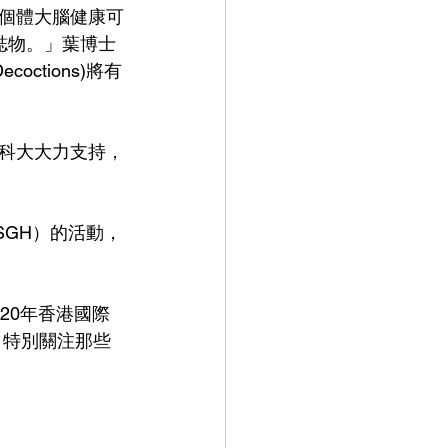
個體大腦健康可
誌物。」葉博士
tions)將有
科大大力支持，
SGH）的活動，
20年香港國際
，特別關注那些