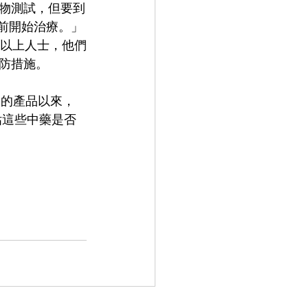
物測試，但要到
之前開始治療。」
歲以上人士，他們
防措施。
)》的產品以來，
估這些中藥是否