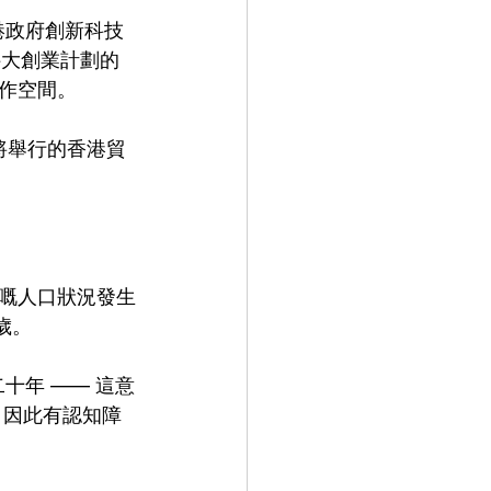
得香港政府創新科技
科大創業計劃的
作空間。
將舉行的香港貿
嘅人口狀況發生
歲。 
十年 —— 這意
，因此有認知障