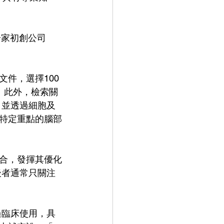
家初創公司 
件，選擇100
 此外，檢索關
 並透過細胞及
特定重點的腦部
合，發揮其優化
後者通常只關注
過臨床使用，具