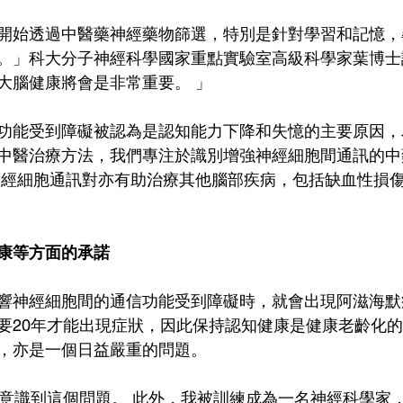
開始透過中醫藥神經藥物篩選，特別是針對學習和記憶，
。」科大分子神經科學國家重點實驗室高級科學家葉博士
大腦健康將會是非常重要。 」
功能受到障礙被認為是認知能力下降和失憶的主要原因，
中醫治療方法，我們專注於識別增強神經細胞間通訊的中
神經細胞通訊對亦有助治療其他腦部疾病，包括缺血性損
康等方面的承諾
響神經細胞間的通信功能受到障礙時，就會出現阿滋海默
要20年才能出現症狀，因此保持認知健康是健康老齡化
，亦是一個日益嚴重的問題。
經意識到這個問題。 此外，我被訓練成為一名神經科學家