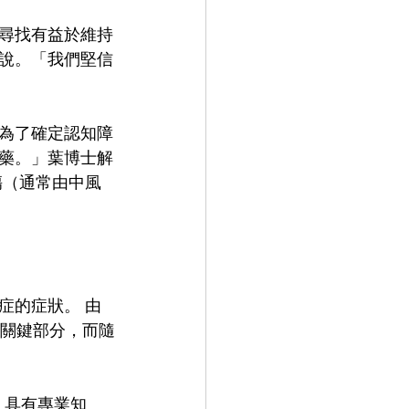
尋找有益於維持
說。「我們堅信
為了確定認知障
藥。」葉博士解
傷（通常由中風
症的症狀。 由
的關鍵部分，而隨
，具有專業知