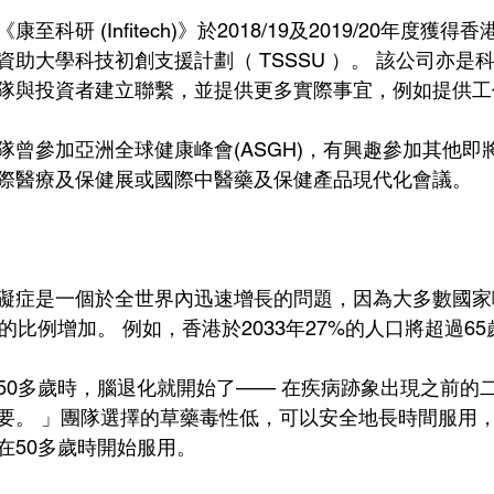
科研 (Infitech)》於2018/19及2019/20年度獲
助大學科技初創支援計劃（ TSSSU ）。 該公司亦是
隊與投資者建立聯繫，並提供更多實際事宜，例如提供工
隊曾參加亞洲全球健康峰會(ASGH)，有興趣參加其他即
際醫療及保健展或國際中醫藥及保健產品現代化會議。 
礙症是一個於全世界內迅速增長的問題，因為大多數國家
的比例增加。 例如，香港於2033年27%的人口將超過65
50多歲時，腦退化就開始了—— 在疾病跡象出現之前的二
要。 」團隊選擇的草藥毒性低，可以安全地長時間服用
在50多歲時開始服用。