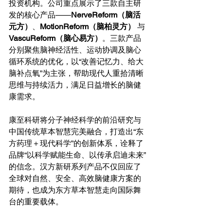
投资机构。公司重点展示了三款自主研
发的核心产品——
NerveReform（脑活
元方）
、
MotionReform（脑柏灵方）
 与 
VascuReform（脑心易方）
。三款产品
分别聚焦脑神经活性、运动协调及脑心
循环系统的优化，以“改善记忆力、给大
脑补点氧”为主张，帮助现代人重拾清晰
思维与持续活力，满足日益增长的脑健
康需求。
康至科研将分子神经科学的前沿研究与
中国传统草本智慧完美融合，打造出“东
方药理＋现代科学”的创新体系，诠释了
品牌“以科学赋能生命、以传承启迪未来”
的信念。汉方新研系列产品不仅回应了
全球对自然、安全、高效脑健康方案的
期待，也成为东方草本智慧走向国际舞
台的重要载体。