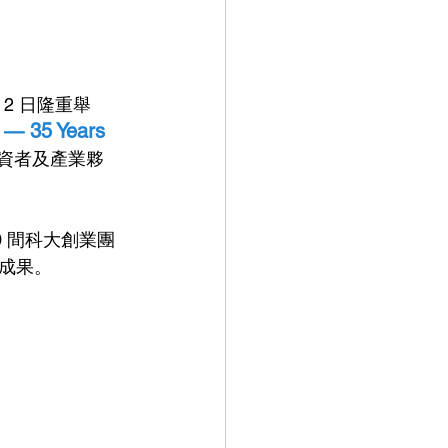
月 2 日隆重舉
 — 35 Years 
資者及產業夥
30 間科大創業團
成果。