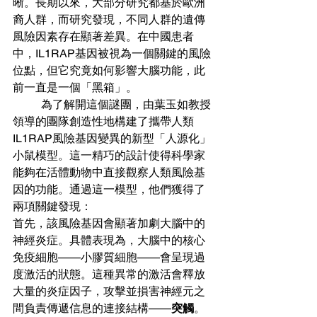
晰。長期以來，大部分研究都基於歐洲
裔人群，而研究發現，不同人群的遺傳
風險因素存在顯著差異。在中國患者
中，IL1RAP基因被視為一個關鍵的風險
位點，但它究竟如何影響大腦功能，此
前一直是一個「黑箱」。
	為了解開這個謎團，由葉玉如教授
領導的團隊創造性地構建了攜帶人類
IL1RAP風險基因變異的新型「人源化」
小鼠模型。這一精巧的設計使得科學家
能夠在活體動物中直接觀察人類風險基
因的功能。通過這一模型，他們獲得了
兩項關鍵發現：
首先，該風險基因會顯著加劇大腦中的
神經炎症。具體表現為，大腦中的核心
免疫細胞——小膠質細胞——會呈現過
度激活的狀態。這種異常的激活會釋放
大量的炎症因子，攻擊並損害神經元之
間負責傳遞信息的連接結構——
突觸
。