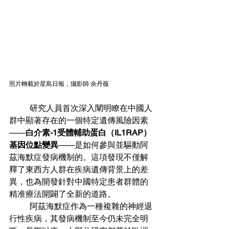
照片轉載於星島日報，攝影師 佘丹薇
	研究人員首次深入闡明瞭在中國人
群中顯著存在的一個特定遺傳風險因素
——
白介素-1受體輔助蛋白（IL1RAP）
基因位點變異
——是如何參與並驅動阿
茲海默症發病機制的。這項發現不僅解
釋了東西方人群在疾病遺傳背景上的差
異，也為開發針對中國特定患者群體的
精准療法開闢了全新的道路。
	阿茲海默症作為一種複雜的神經退
行性疾病，其發病機制至今仍未完全明