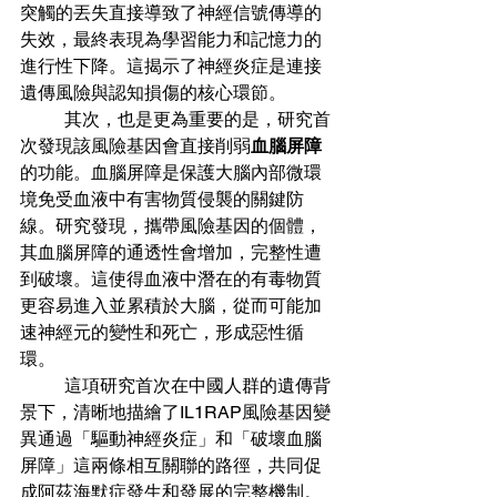
突觸的丟失直接導致了神經信號傳導的
失效，最終表現為學習能力和記憶力的
進行性下降。這揭示了神經炎症是連接
遺傳風險與認知損傷的核心環節。
	其次，也是更為重要的是，研究首
次發現該風險基因會直接削弱
血腦屏障
的功能。血腦屏障是保護大腦內部微環
境免受血液中有害物質侵襲的關鍵防
線。研究發現，攜帶風險基因的個體，
其血腦屏障的通透性會增加，完整性遭
到破壞。這使得血液中潛在的有毒物質
更容易進入並累積於大腦，從而可能加
速神經元的變性和死亡，形成惡性循
環。
	這項研究首次在中國人群的遺傳背
景下，清晰地描繪了IL1RAP風險基因變
異通過「驅動神經炎症」和「破壞血腦
屏障」這兩條相互關聯的路徑，共同促
成阿茲海默症發生和發展的完整機制。