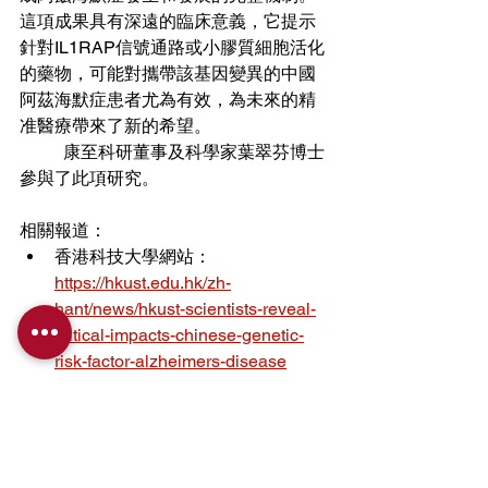
這項成果具有深遠的臨床意義，它提示
針對IL1RAP信號通路或小膠質細胞活化
的藥物，可能對攜帶該基因變異的中國
阿茲海默症患者尤為有效，為未來的精
准醫療帶來了新的希望。
	康至科研
董事及科學家葉翠芬博士
參與了此項研究。
相關報道： 
香港科技大學網站：
https://hkust.edu.hk/zh-
hant/news/hkust-scientists-reveal-
critical-impacts-chinese-genetic-
risk-factor-alzheimers-disease
星島頭條： 
https://www.stheadline.com/edu-
news/3504882/