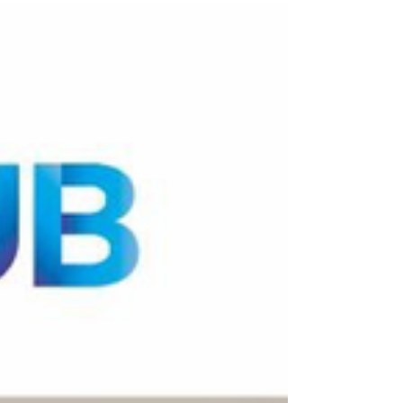
者及產業夥伴，共同探討前沿科技的發展與應用。
作為香港科技大學孵化企業之一，康至科研
（INFItech Limited）將與超過 130 間科大創業團隊
共同參展，展示公司在神經科學、腦健康及創新功
能性產品領域的最新研發成果。 活動現場，我們特
別準備了： • 腦力訓練互動小遊戲 • 精美禮品及紀念
品 • Unicorn Day 現場專屬優惠 活動詳情： 日期：
2026 年 6 月 2 日（星期二） 時間：上午 9:30 起地
點：香港科技大學 登記及主題演講：逸夫演藝中心
康至科研展位：李嘉誠創科大樓地下 歡迎各界朋友
蒞臨交流，共同探索腦健康科技的未來發展方向，
了解康至科研在神經退行性疾病研究、腦健康創新
產品及轉化醫學領域的最新進展。