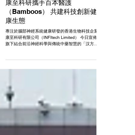
2025年12月29日
康至科研攜手百本醫護
（Bamboos） 共建科技創新健
康生態
專注於腦部神經系統健康研發的香港生物科技企業
康至科研有限公司（INFItech Limited） 今日宣佈，
旗下結合前沿神經科學與傳統中藥智慧的「汉方新
研（Cogniherbs）」系列產品正式進駐 百本醫護控
股有限公司（ 股票代號: 2293.HK ） ，雙方將攜手
深化醫療健康領域的合作。 百本醫護作為提供「科
技+創新」賦能的一站式醫療健康及智慧居家服務解
決方案供應商，近年積極推進科技與醫療健康的融
合，持續優化服務質素和效率，並整合預防醫學、
中西醫療、智慧養老及適老化生活解決方案三大板
塊，已由香港領先的醫護人手解決方案發展成為覆
蓋「預防-治療-康復-居家照護-智慧養老」全生命周
期的健康科技平台，構建了由科技創新賦能的「百
本健康」生態。 此次康至科研的進駐，將其源自香