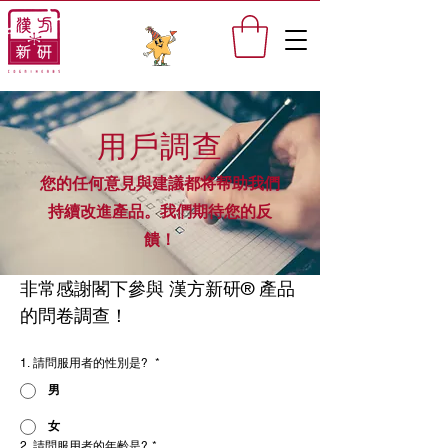
​用戶調查
您的任何意見與建議都将帮助我們
持續改進產品。我們期待您的反
饋！
非常感謝閣下參與 漢方新研® 產品
的問卷調查！
1. 請問服用者的性別是?
*
男
女
2. 請問服用者的年齡是?
*