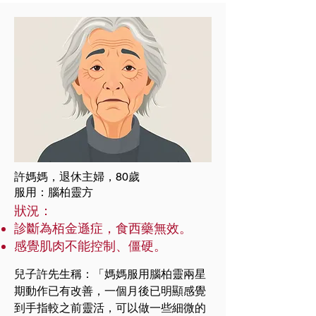
許媽媽，退休主婦，80歲
服用：腦柏靈方
狀況：
診斷為栢金遜症，食西藥無效。
感覺肌肉不能控制、僵硬。
兒子許先生稱：「媽媽服用腦柏靈兩星
期動作已有改善，一個月後已明顯感覺
到手指較之前靈活，可以做一些細微的