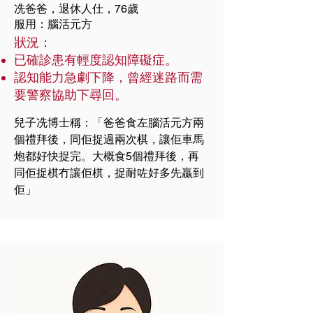
冼爸爸，退休人仕，76歲
​服用：腦活元方
狀況：
已確診患有輕度認知障礙症。
認知能力急劇下降，曾經迷路而需
要警察協助下尋回。
兒子冼博士稱：「爸爸食左腦活元方兩
個禮拜後，同佢捉過兩次棋，讓佢車馬
炮都好快捉完。大概食5個禮拜後，再
同佢捉棋冇讓佢棋，捉耐咗好多先贏到
佢」