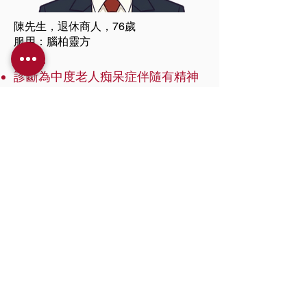
陳先生，退休商人，76歲
服用：腦柏靈方
狀況：
診斷為中度老人痴呆症伴隨有精神
問題。
食西藥3年無效，腦退化。
兒子陳先生稱：「服用腦柏靈方情绪已
有改善，情绪較之前平服，令家人稍放
心」