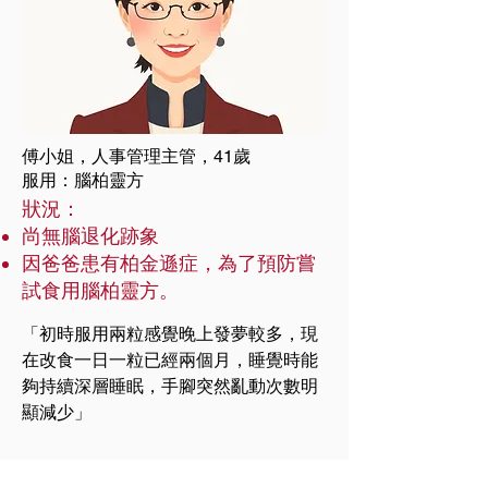
傅小姐，人事管理主管，41歲
服用：腦柏靈方
狀況：
尚無腦退化跡象
因爸爸患有柏金遜症，為了預防嘗
試食用腦柏靈方。
「初時服用兩粒感覺晚上發夢較多，現
在改食一日一粒已經兩個月，睡覺時能
夠持續深層睡眠，手腳突然亂動次數明
顯減少」