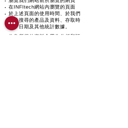
瀏覽我們網站前所瀏覽的網頁
在INFItech網站內瀏覽的頁面
於上述頁面的使用時間、於我們
網站搜尋的產品及資料、存取時
間、日期及其他統計數據。
收集所得的資料會用作分析和評
估，從而幫助改善本網站及我們
提供的服務和產品。這些資料不
會與其他個人資料一同使用。閣
下透過修改個人電腦互聯網選項
或電腦系統的瀏覽選項，但可能
因拒絕接受 Cookies 設定而無法
使用或啟動本網站的部份功能。
INFItech或包含第三者提供的資
料或其他網站的連結，但本網站
概不對載於或從該等網站或網頁
獲取之任何內容、廣告、產品或
其他資料承擔責任，閣下需自行
承擔風險。本網站的私隱政策聲