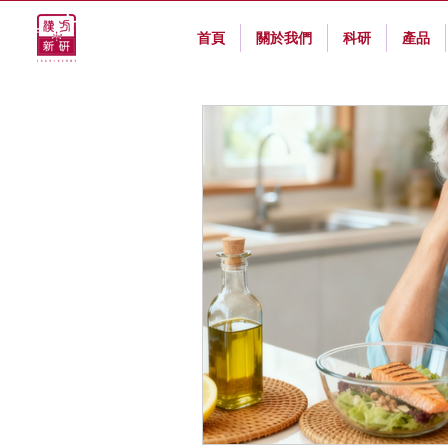
首頁
關於我們
科研
產品